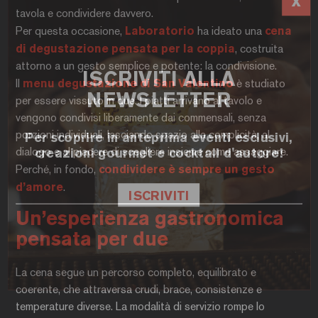
tavola e condividere davvero.
Per questa occasione,
Laboratorio
ha ideato una
cena
di degustazione pensata per la coppia
, costruita
attorno a un gesto semplice e potente: la condivisione.
ISCRIVITI ALLA
Il
menu degustazione di San Valentino
è studiato
NEWSLETTER
per essere vissuto in due. I piatti arrivano al tavolo e
vengono condivisi liberamente dai commensali, senza
porzioni individuali, lasciando spazio alla complicità, al
Per scoprire in anteprima eventi esclusivi,
dialogo e al piacere di scegliere insieme come assaggiare.
creazioni gourmet e cocktail d'autore!
Perché, in fondo,
condividere è sempre un gesto
d’amore
.
ISCRIVITI
Un’esperienza gastronomica
pensata per due
La cena segue un percorso completo, equilibrato e
coerente, che attraversa crudi, brace, consistenze e
temperature diverse. La modalità di servizio rompe lo