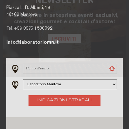
NEWSLETTER
Piazza L. B. Alberti, 19
46100 Mantova
Per scoprire in anteprima eventi esclusivi,
creazioni gourmet e cocktail d'autore!
Tel. +39 0376 1506092
ISCRIVITI
info@laboratoriomn.it
INDICAZIONI STRADALI