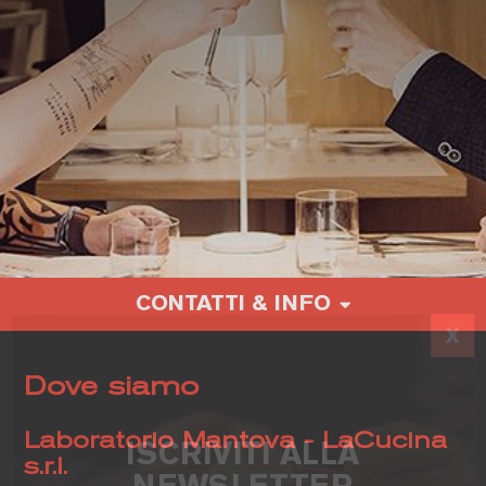
CONTATTI & INFO
DOVE SIAMO
Dove siamo
PRENOTAZIONI
NEWSLETTER
Laboratorio Mantova - LaCucina
ISCRIVITI ALLA
s.r.l.
LAVORA CON NOI